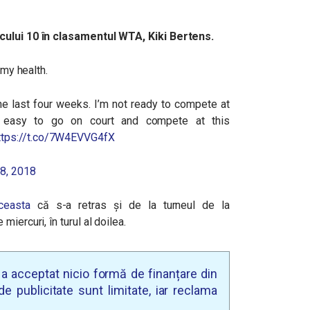
ocului 10 în clasamentul WTA, Kiki Bertens.
 my health.
 the last four weeks. I’m not ready to compete at
not easy to go on court and compete at this
ttps://t.co/7W4EVVG4fX
8, 2018
ceasta
că s-a retras și de la turneul de la
miercuri, în turul al doilea.
u a acceptat nicio formă de finanțare din
e publicitate sunt limitate, iar reclama