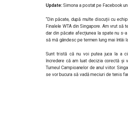
Update:
Simona a postat pe Facebook un m
“Din păcate, după multe discuții cu echip
Finalele WTA din Singapore. Am vrut să ter
dar din păcate afecțiunea la spate nu s-a
să mă gândesc pe termen lung mai întâi l
Sunt tristă că nu voi putea juca la a c
încredere că am luat decizia corectă și vo
Turneul Campioanelor de anul viitor. Singa
se vor bucura să vadă meciuri de tenis f