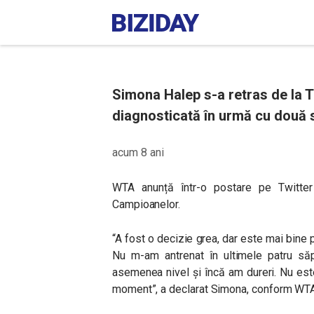
Simona Halep s-a retras de la 
diagnosticată în urmă cu două 
acum 8 ani
WTA anunță într-o postare pe Twitte
Campioanelor.
“A fost o decizie grea, dar este mai bine
Nu m-am antrenat în ultimele patru să
asemenea nivel și încă am dureri. Nu est
moment”, a declarat Simona, conform WTA