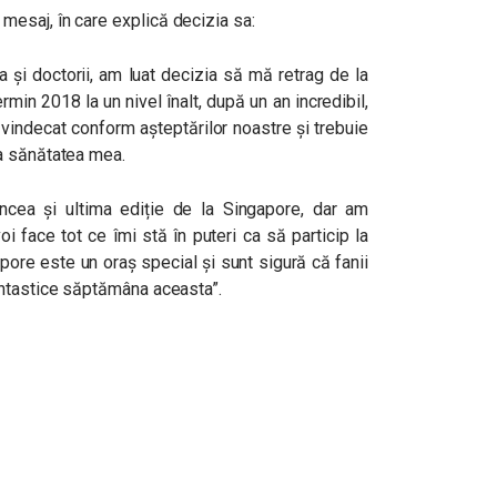
esaj, în care explică decizia sa:
a și doctorii, am luat decizia să mă retrag de la
min 2018 la un nivel înalt, după un an incredibil,
 vindecat conform așteptărilor noastre și trebuie
a sănătatea mea.
incea și ultima ediție de la Singapore, dar am
i face tot ce îmi stă în puteri ca să particip la
pore este un oraș special și sunt sigură că fanii
antastice săptămâna aceasta”.