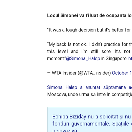
Locul Simonei va fi luat de ocupanta l
“It was a tough decision but it’s better for
“My back is not ok. I didn’t practice for
this level and I’m still sore. It’s 
moment.”
@Simona_Halep
in Singapore.
h
— WTA Insider (@WTA_insider)
October 1
Simona Halep a anunțat săptămâna a
Moscova,
unde urma să intre în competiţie 
Echipa Biziday nu a solicitat și n
fonduri guvernamentale. Spațiile d
neinvazivă.