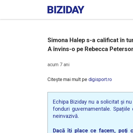
Simona Halep s-a calificat în turu
A învins-o pe Rebecca Peterson
acum 7 ani
Citește mai mult pe
digisport.ro
Echipa Biziday nu a solicitat și n
fonduri guvernamentale. Spațiile d
neinvazivă.
Dacă îți place ce facem, poți c