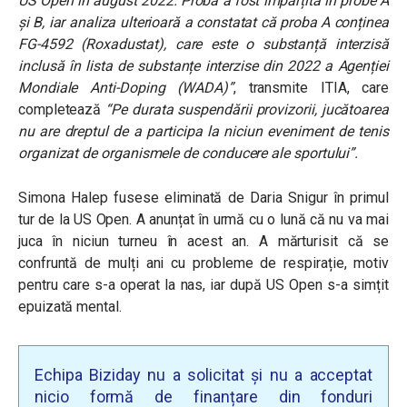
US Open în august 2022. Proba a fost împărțită în probe A
și B, iar analiza ulterioară a constatat că proba A conținea
FG-4592 (Roxadustat), care este o substanță interzisă
inclusă în lista de substanțe interzise din 2022 a Agenției
Mondiale Anti-Doping (WADA)”
, transmite ITIA, care
completează
“Pe durata suspendării provizorii, jucătoarea
nu are dreptul de a participa la niciun eveniment de tenis
organizat de organismele de conducere ale sportului”.
Simona Halep fusese eliminată de Daria Snigur în primul
tur de la US Open. A anunțat în urmă cu o lună că nu va mai
juca în niciun turneu în acest an. A mărturisit că se
confruntă de mulți ani cu probleme de respirație, motiv
pentru care s-a operat la nas, iar după US Open s-a simțit
epuizată mental.
Echipa Biziday nu a solicitat și nu a acceptat
nicio formă de finanțare din fonduri