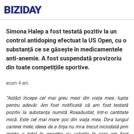
Simona Halep a fost testată pozitiv la un
control antidoping efectuat la US Open, cu o
substanță ce se găsește în medicamentele
anti-anemie. A fost suspendată provizoriu
din toate competițiile sportive.
acum 4 ani
“Astăzi începe cel mai greu meci din viața mea: lupta
pentru adevăr. Am fost notificată că am fost testată
pozitiv la substanța numită Roxadustat, într-o cantitate
mică. Este cel mai mare șoc din viața mea. De-a lungul
carierei mele, ideea de a trișa nu mi-a trecut niciodată prin
minte, e total în opoziție cu valorile în care am fost