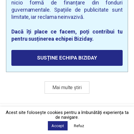
nicio formă de finanțare din fonduri
guvernamentale. Spațiile de publicitate sunt
limitate, iar reclama neinvazivă.
Dacă îți place ce facem, poți contribui tu
pentru susținerea echipei Biziday.
SUSȚINE ECHIPA BIZIDAY
Mai multe știri
Politica de confidențialitate
·
Contact
Acest site foloseşte cookies pentru a îmbunătăți experiența ta
2026 © Biziday
de navigare.
Accept
Refuz