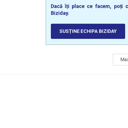
Dacă îți place ce facem, poți c
Biziday.
SUSȚINE ECHIPA BIZIDAY
Mai 