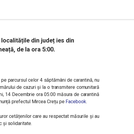
localitățile din județ ies din
eață, de la ora 5:00.
us pe parcursul celor 4 săptămâni de carantină, nu
umărului de cazuri și la o transmitere comunitară
uni, 14 Decembrie ora 05:00 măsura de carantină
 anunță prefectul
Mircea Crețu pe
Facebook
.
turor cetățenilor care au respectat măsurile și au
 și solidaritate.