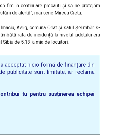
să fim în continuare precauți și să ne protejăm
ării de alertă”, mai scrie Mircea Crețu.
ălmaciu, Avrig, comuna Orlat și satul Șelimbăr s-
 sâmbătă rata de incidență la nivelul județului era
l Sibiu de 5,13 la mia de locuitori.
u a acceptat nicio formă de finanțare din
e publicitate sunt limitate, iar reclama
ontribui tu pentru susținerea echipei