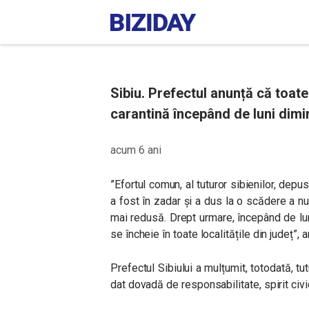
Sibiu. Prefectul anunță că toate 
carantină începând de luni dimin
acum 6 ani
”Efortul comun, al tuturor sibienilor, dep
a fost în zadar și a dus la o scădere a n
mai redusă. Drept urmare, începând de l
se încheie în toate localitățile din județ”,
Prefectul Sibiului a mulțumit, totodată, tu
dat dovadă de responsabilitate, spirit civic