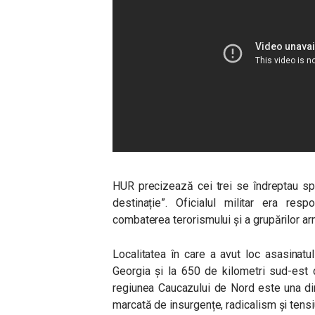
HUR precizează cei trei se îndreptau spr
destinație”. Oficialul militar era res
combaterea terorismului și a grupărilor ar
Localitatea în care a avut loc asasinatu
Georgia și la 650 de kilometri sud-est 
regiunea Caucazului de Nord este una din
marcată de insurgențe, radicalism și tensi