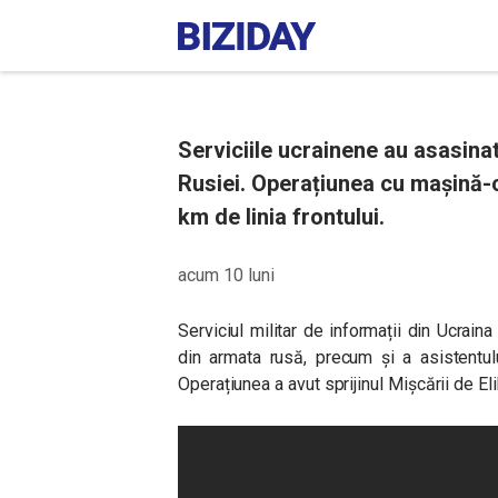
Serviciile ucrainene au asasina
Rusiei. Operațiunea cu mașină-c
km de linia frontului.
acum 10 luni
Serviciul militar de informații din Ucrain
din armata rusă, precum și a asistentul
Operațiunea a avut sprijinul Mișcării de El