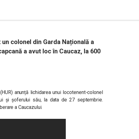
t un colonel din Garda Națională a
apcană a avut loc în Caucaz, la 600
a (HUR) anunță lichidarea unui locotenent-colonel
ui și șoferului său, la data de 27 septembrie.
iberare a Caucazului.