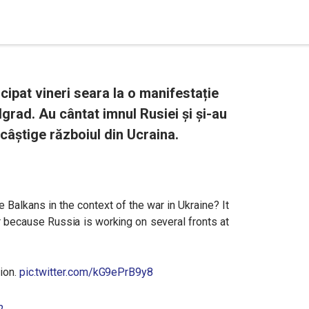
cipat vineri seara la o manifestație
lgrad. Au cântat imnul Rusiei și și-au
câștige războiul din Ucraina.
Balkans in the context of the war in Ukraine? It
r because Russia is working on several fronts at
ion.
pic.twitter.com/kG9ePrB9y8