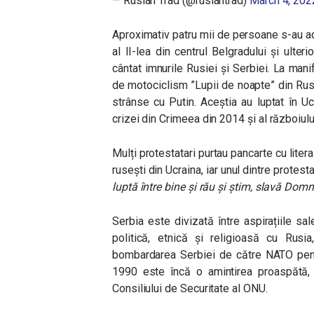
— Ruslan Trad (@ruslantrad)
March 4, 202
Aproximativ patru mii de persoane s-au ad
al II-lea din centrul Belgradului și ult
cântat imnurile Rusiei și Serbiei. La manif
de motociclism ”Lupii de noapte” din Rusi
strânse cu Putin. Aceștia au luptat în Uc
crizei din Crimeea din 2014 și al războiul
Mulți protestatari purtau pancarte cu liter
rusești din Ucraina, iar unul dintre protest
luptă între bine și rău și știm, slavă Do
Serbia este divizată între aspirațiile sa
politică, etnică și religioasă cu Rusi
bombardarea Serbiei de către NATO pentr
1990 este încă o amintirea proaspătă, 
Consiliului de Securitate al ONU.