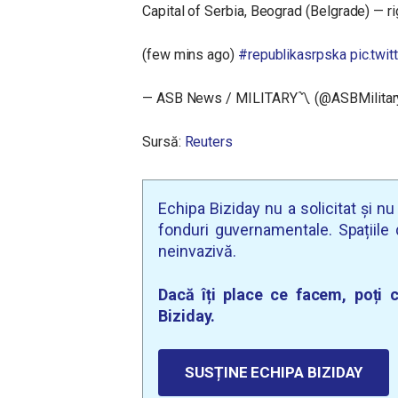
Capital of Serbia, Beograd (Belgrade) — r
(few mins ago)
#republikasrpska
pic.twi
— ASB News / MILITARY〽️ (@ASBMilitar
Sursă:
Reuters
Echipa Biziday nu a solicitat și n
fonduri guvernamentale. Spațiile d
neinvazivă.
Dacă îți place ce facem, poți c
Biziday.
SUSȚINE ECHIPA BIZIDAY