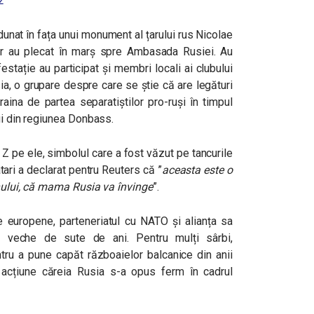
2
unat în fața unui monument al țarului rus Nicolae
erior au plecat în marș spre Ambasada Rusiei. Au
estație au participat și membri locali ai clubului
a, o grupare despre care se știe că are legături
raina de partea separatiștilor pro-ruși în timpul
ui din regiunea Donbass.
a Z pe ele, simbolul care a fost văzut pe tancurile
atari a declarat pentru Reuters că ”
aceasta este o
mnului, că mama Rusia va învinge
”.
le europene, parteneriatul cu NATO și alianța sa
a, veche de sute de ani. Pentru mulți sârbi,
u a pune capăt războaielor balcanice din anii
acțiune căreia Rusia s-a opus ferm în cadrul