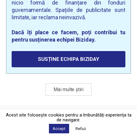
nicio formă de finanțare din fonduri
guvernamentale. Spațiile de publicitate sunt
limitate, iar reclama neinvazivă.
Dacă îți place ce facem, poți contribui tu
pentru susținerea echipei Biziday.
SUSȚINE ECHIPA BIZIDAY
Mai multe știri
Politica de confidențialitate
·
Contact
Acest site foloseşte cookies pentru a îmbunătăți experiența ta
2026 © Biziday
de navigare.
Accept
Refuz