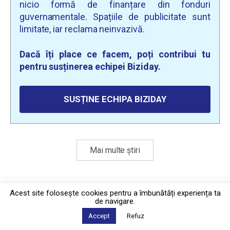
nicio formă de finanțare din fonduri
guvernamentale. Spațiile de publicitate sunt
limitate, iar reclama neinvazivă.
Dacă îți place ce facem, poți contribui tu
pentru susținerea echipei Biziday.
SUSȚINE ECHIPA BIZIDAY
Mai multe știri
Politica de confidențialitate
·
Contact
Acest site foloseşte cookies pentru a îmbunătăți experiența ta
2026 © Biziday
de navigare.
Accept
Refuz