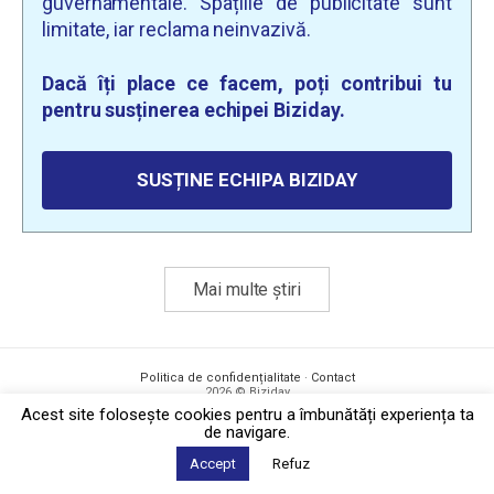
guvernamentale. Spațiile de publicitate sunt
limitate, iar reclama neinvazivă.
Dacă îți place ce facem, poți contribui tu
pentru susținerea echipei Biziday.
SUSȚINE ECHIPA BIZIDAY
Mai multe știri
Politica de confidențialitate
·
Contact
2026 © Biziday
Acest site foloseşte cookies pentru a îmbunătăți experiența ta
de navigare.
Accept
Refuz