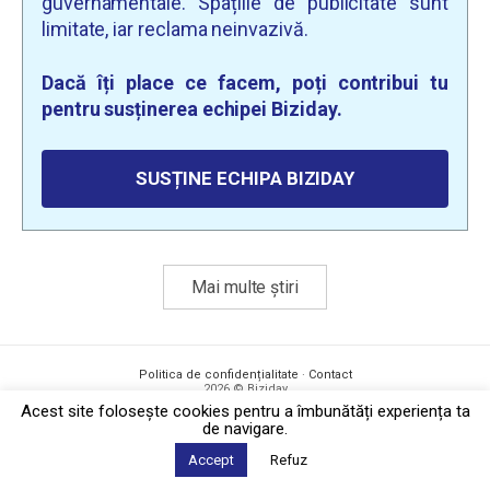
guvernamentale. Spațiile de publicitate sunt
limitate, iar reclama neinvazivă.
Dacă îți place ce facem, poți contribui tu
pentru susținerea echipei Biziday.
SUSȚINE ECHIPA BIZIDAY
Mai multe știri
Politica de confidențialitate
·
Contact
2026 © Biziday
Acest site foloseşte cookies pentru a îmbunătăți experiența ta
de navigare.
Accept
Refuz