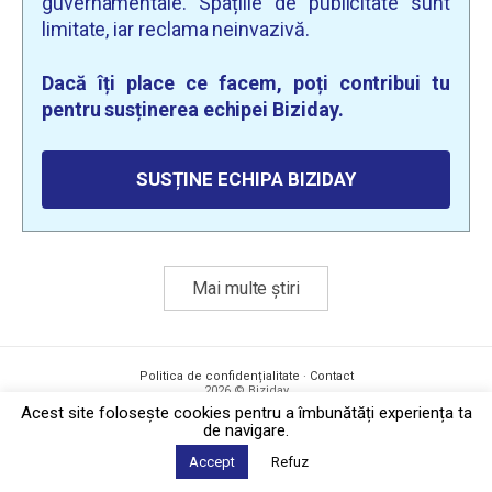
guvernamentale. Spațiile de publicitate sunt
limitate, iar reclama neinvazivă.
Dacă îți place ce facem, poți contribui tu
pentru susținerea echipei Biziday.
SUSȚINE ECHIPA BIZIDAY
Mai multe știri
Politica de confidențialitate
·
Contact
2026 © Biziday
Acest site foloseşte cookies pentru a îmbunătăți experiența ta
de navigare.
Accept
Refuz