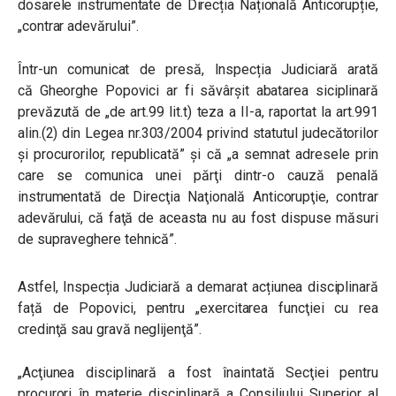
dosarele instrumentate de Direcția Națională Anticorupție,
„contrar adevărului”.
Într-un comunicat de presă, Inspecția Judiciară arată
că Gheorghe Popovici ar fi săvârșit abatarea siciplinară
prevăzută de „de art.99 lit.t) teza a II-a, raportat la art.991
alin.(2) din Legea nr.303/2004 privind statutul judecătorilor
şi procurorilor, republicată” și că „a semnat adresele prin
care se comunica unei părţi dintr-o cauză penală
instrumentată de Direcţia Naţională Anticorupţie, contrar
adevărului, că faţă de aceasta nu au fost dispuse măsuri
de supraveghere tehnică”.
Astfel, Inspecția Judiciară a demarat acțiunea disciplinară
față de Popovici, pentru „exercitarea funcţiei cu rea
credinţă sau gravă neglijenţă”.
„Acţiunea disciplinară a fost înaintată Secţiei pentru
procurori în materie disciplinară a Consiliului Superior al