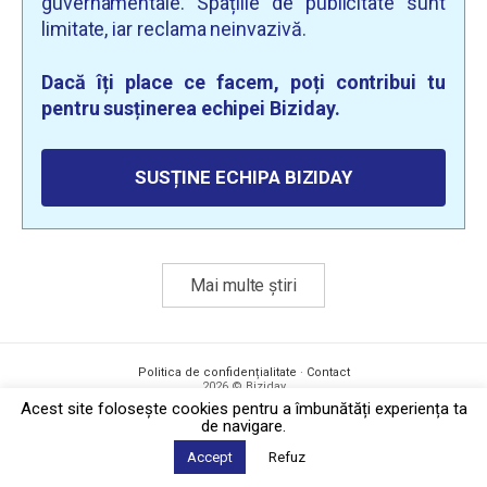
guvernamentale. Spațiile de publicitate sunt
limitate, iar reclama neinvazivă.
Dacă îți place ce facem, poți contribui tu
pentru susținerea echipei Biziday.
SUSȚINE ECHIPA BIZIDAY
Mai multe știri
Politica de confidențialitate
·
Contact
2026 © Biziday
Acest site foloseşte cookies pentru a îmbunătăți experiența ta
de navigare.
Accept
Refuz