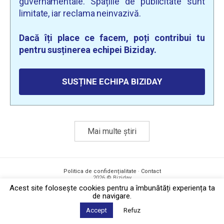
guvernamentale. Spațiile de publicitate sunt
limitate, iar reclama neinvazivă.
Dacă îți place ce facem, poți contribui tu
pentru susținerea echipei Biziday.
SUSȚINE ECHIPA BIZIDAY
Mai multe știri
Politica de confidențialitate
·
Contact
2026 © Biziday
Acest site foloseşte cookies pentru a îmbunătăți experiența ta
de navigare.
Accept
Refuz