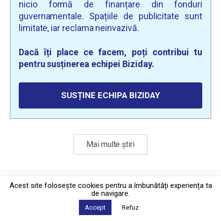
nicio formă de finanțare din fonduri
guvernamentale. Spațiile de publicitate sunt
limitate, iar reclama neinvazivă.
Dacă îți place ce facem, poți contribui tu
pentru susținerea echipei Biziday.
SUSȚINE ECHIPA BIZIDAY
Mai multe știri
Politica de confidențialitate
·
Contact
Acest site foloseşte cookies pentru a îmbunătăți experiența ta
2026 © Biziday
de navigare.
Accept
Refuz