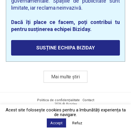
guvernamentale. Spațiile de publicitate sunt
limitate, iar reclama neinvazivă.
Dacă îți place ce facem, poți contribui tu
pentru susținerea echipei Biziday.
SUSȚINE ECHIPA BIZIDAY
Mai multe știri
Politica de confidențialitate
·
Contact
2026 © Biziday
Acest site foloseşte cookies pentru a îmbunătăți experiența ta
de navigare.
Accept
Refuz