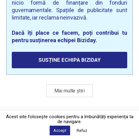
nicio formă de finanțare din fonduri
guvernamentale. Spațiile de publicitate sunt
limitate, iar reclama neinvazivă.
Dacă îți place ce facem, poți contribui tu
pentru susținerea echipei Biziday.
SUSȚINE ECHIPA BIZIDAY
Mai multe știri
Politica de confidențialitate
·
Contact
Acest site foloseşte cookies pentru a îmbunătăți experiența ta
2026 © Biziday
de navigare.
Accept
Refuz