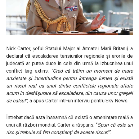
Nick Carter, șeful Statului Major al Armatei Marii Britanii, a
declarat că escaladarea tensiunilor regionale și erorile de
judecată ar putea duce în cele din urmă la izbucnirea unui
conflict larg extins:
“Cred că trăim un moment de mare
anxietate și incertitudine pentru întreaga lumea și există
un riscul real ca unul dintre conflictele regionale aflate
acum în desfășurare să escaladeze, din cauza unor greșeli
de calcul”
, a spus Carter într-un interviu pentru Sky News.
Întrebat dacă asta înseamnă că există o amenințare reală a
unui alt război mondial, Carter a răspuns: “
Spun că este un
risc și trebuie să fim conștienți de aceste riscuri”
.