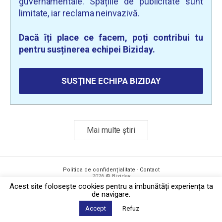
guvernamentale. Spațiile de publicitate sunt
limitate, iar reclama neinvazivă.
Dacă îți place ce facem, poți contribui tu
pentru susținerea echipei Biziday.
SUSȚINE ECHIPA BIZIDAY
Mai multe știri
Politica de confidențialitate
·
Contact
2026 © Biziday
Acest site foloseşte cookies pentru a îmbunătăți experiența ta
de navigare.
Accept
Refuz