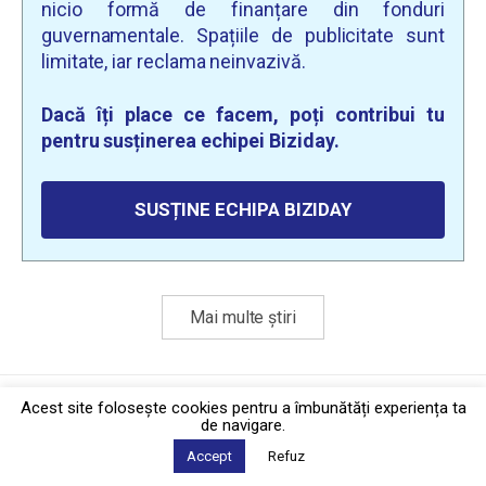
nicio formă de finanțare din fonduri
guvernamentale. Spațiile de publicitate sunt
limitate, iar reclama neinvazivă.
Dacă îți place ce facem, poți contribui tu
pentru susținerea echipei Biziday.
SUSȚINE ECHIPA BIZIDAY
Mai multe știri
Politica de confidențialitate
·
Contact
Acest site foloseşte cookies pentru a îmbunătăți experiența ta
2026 © Biziday
de navigare.
Accept
Refuz