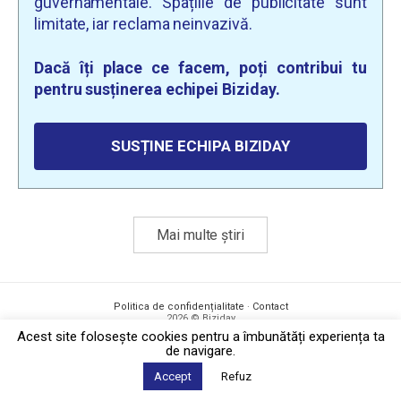
guvernamentale. Spațiile de publicitate sunt
limitate, iar reclama neinvazivă.
Dacă îți place ce facem, poți contribui tu
pentru susținerea echipei Biziday.
SUSȚINE ECHIPA BIZIDAY
Mai multe știri
Politica de confidențialitate
·
Contact
2026 © Biziday
Acest site foloseşte cookies pentru a îmbunătăți experiența ta
de navigare.
Accept
Refuz