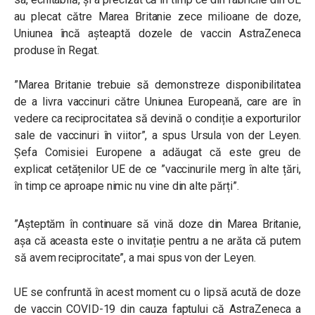
au plecat către Marea Britanie zece milioane de doze,
Uniunea încă așteaptă dozele de vaccin AstraZeneca
produse în Regat.
”Marea Britanie trebuie să demonstreze disponibilitatea
de a livra vaccinuri către Uniunea Europeană, care are în
vedere ca reciprocitatea să devină o condiție a exporturilor
sale de vaccinuri în viitor”,
a spus Ursula von der Leyen.
Șefa Comisiei Europene a adăugat că este greu de
explicat cetățenilor UE de ce
”vaccinurile merg în alte țări,
în timp ce aproape nimic nu vine din alte părți”.
”Așteptăm în continuare să vină doze din Marea Britanie,
așa că aceasta este o invitație pentru a ne arăta că putem
să avem reciprocitate”,
a mai spus von der Leyen.
UE se confruntă în acest moment cu o lipsă acută de doze
de vaccin COVID-19 din cauza faptului că AstraZeneca a