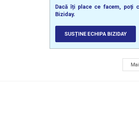
Dacă îți place ce facem, poți c
Biziday.
SUSȚINE ECHIPA BIZIDAY
Mai 