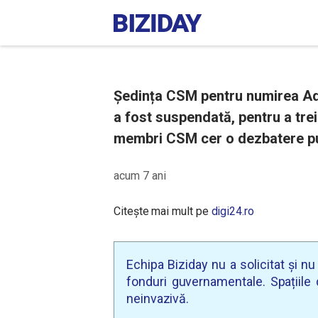
Ședința CSM pentru numirea Adin
a fost suspendată, pentru a tre
membri CSM cer o dezbatere pub
acum 7 ani
Citește mai mult pe
digi24.ro
Echipa Biziday nu a solicitat și n
fonduri guvernamentale. Spațiile d
neinvazivă.