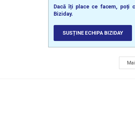
Dacă îți place ce facem, poți c
Biziday.
SUSȚINE ECHIPA BIZIDAY
Mai 