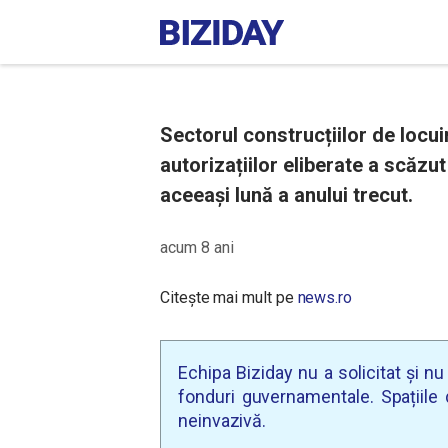
Sectorul construcțiilor de locui
autorizațiilor eliberate a scăzu
aceeași lună a anului trecut.
acum 8 ani
Citește mai mult pe
news.ro
Echipa Biziday nu a solicitat și n
fonduri guvernamentale. Spațiile d
neinvazivă.