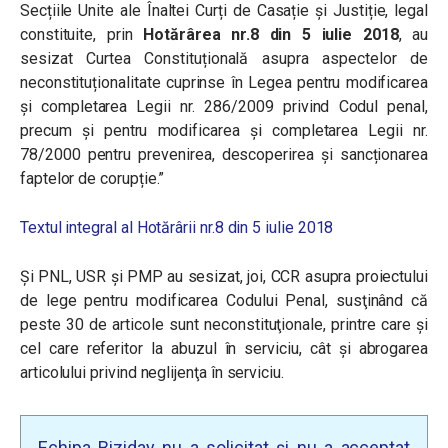
Secțiile Unite ale Înaltei Curți de Casație și Justiție, legal
constituite, prin
Hotărârea nr.8 din 5 iulie 2018
, au
sesizat Curtea Constituțională asupra aspectelor de
neconstituționalitate cuprinse în Legea pentru modificarea
și completarea Legii nr. 286/2009 privind Codul penal,
precum și pentru modificarea și completarea Legii nr.
78/2000 pentru prevenirea, descoperirea și sancționarea
faptelor de corupție.”
Textul integral al Hotărârii nr.8 din 5 iulie 2018
Şi PNL, USR şi PMP au sesizat, joi, CCR asupra proiectului
de lege pentru modificarea Codului Penal, susţinând că
peste 30 de articole sunt neconstituţionale, printre care şi
cel care referitor la abuzul în serviciu, cât şi abrogarea
articolului privind neglijenţa în serviciu.
Echipa Biziday nu a solicitat și nu a acceptat