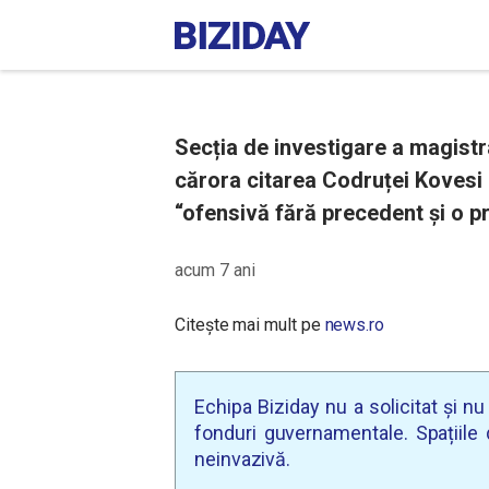
Secția de investigare a magistra
cărora citarea Codruței Kovesi 
“ofensivă fără precedent şi o p
acum 7 ani
Citește mai mult pe
news.ro
Echipa Biziday nu a solicitat și n
fonduri guvernamentale. Spațiile d
neinvazivă.