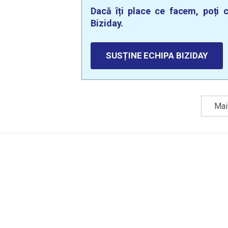
Dacă îți place ce facem, poți c
Biziday.
SUSȚINE ECHIPA BIZIDAY
Mai 