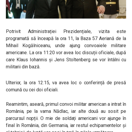
Potrivit Administrației Prezidențiale, vizita este
programată să înceapă la ora 11, la Baza 57 Aeriană de la
Mihail Kogălniceanu, unde ajung convoaiele militare
americane. La ora 11:20 vor avea loc discuții oficiale, după
care Klaus Iohannis și Jens Stoltenberg se vor întâlni cu
militarii din bază.
Ulterior, la ora 12:15, va avea loc o conferință de presă
comună cu cei doi oficiali.
Reamintim, aseară,
primul convoi militar american a intrat în
România, pe la vama Nădlac, iar alte două au sosit pe
parcursul nopții. O mie de soldați americani vor ajunge în
final în România, din Germania, iar restul echipamentelor și