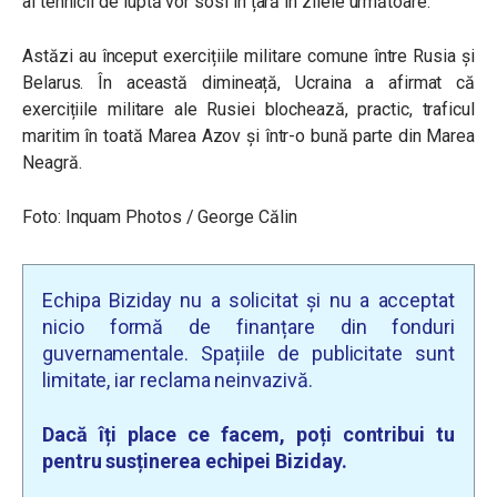
al tehnicii de luptă vor sosi în țară în zilele următoare.
Astăzi au început exercițiile militare comune între Rusia și
Belarus. În această dimineață, U
craina a afirmat că
exercițiile militare ale Rusiei blochează, practic, traficul
maritim în toată Marea Azov și într-o bună parte din Marea
Neagră.
Foto:
Inquam Photos /
George Călin
Echipa Biziday nu a solicitat și nu a acceptat
nicio formă de finanțare din fonduri
guvernamentale. Spațiile de publicitate sunt
limitate, iar reclama neinvazivă.
Dacă îți place ce facem, poți contribui tu
pentru susținerea echipei Biziday.