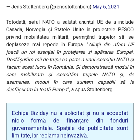
— Jens Stoltenberg (@jensstoltenberg)
May 6, 2021
Totodată, șeful NATO a salutat anunțul UE de a include
Canada, Norvegia și Statele Unite în proiectele PESCO
privind mobilitatea militară, permițând trupelor să se
deplaseze mai repede în Europa. ”
Aliații din afara UE
joacă un rol esențial în protejarea și apărarea Europei.
Desfășurăm mii de trupe ca parte a unui exercițiu NATO și
facem acest lucru în România. Și demonstrează modul în
care mobilizăm și exercităm trupele NATO și, de
asemenea, modul în care suntem capabili să le
desfășurăm în toată Europa
”, a spus Stoltenberg.
Echipa Biziday nu a solicitat și nu a acceptat
nicio formă de finanțare din fonduri
guvernamentale. Spațiile de publicitate sunt
limitate, iar reclama neinvazivă.