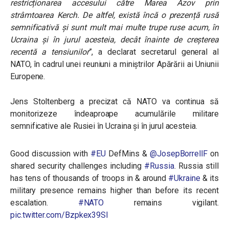
restricționarea accesului către Marea Azov prin
strâmtoarea Kerch. De altfel, există încă o prezență rusă
semnificativă și sunt mult mai multe trupe ruse acum, în
Ucraina și în jurul acesteia, decât înainte de creșterea
recentă a tensiunilor
”, a declarat secretarul general al
NATO, în cadrul unei reuniuni a miniștrilor Apărării ai Uniunii
Europene.
Jens Stoltenberg a precizat că NATO va continua să
monitorizeze îndeaproape acumulările militare
semnificative ale Rusiei în Ucraina și în jurul acesteia.
Good discussion with
#EU
DefMins &
@JosepBorrellF
on
shared security challenges including
#Russia
. Russia still
has tens of thousands of troops in & around
#Ukraine
& its
military presence remains higher than before its recent
escalation.
#NATO
remains vigilant.
pic.twitter.com/Bzpkex39SI