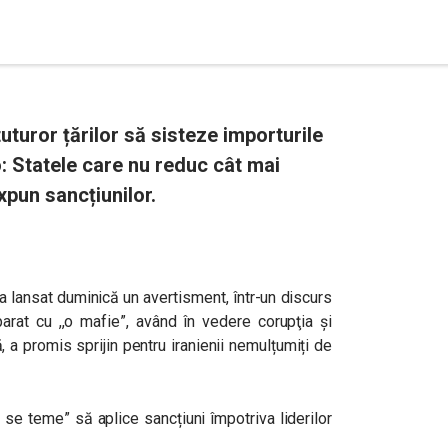
uturor țărilor să sisteze importurile
: Statele care nu reduc cât mai
xpun sancțiunilor.
 lansat duminică un avertisment, într-un discurs
parat cu ,,o mafie”,
având în vedere corupţia şi
, a promis sprijin pentru iranienii nemulțumiți de
e teme” să aplice sancțiuni împotriva liderilor