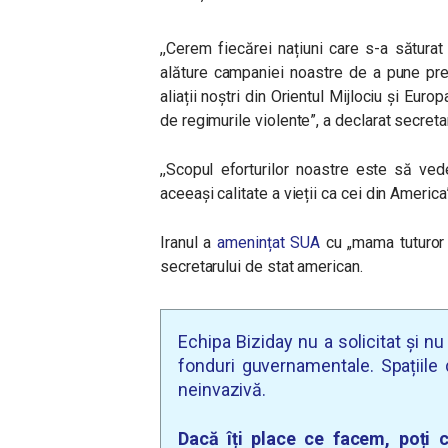
,,Cerem fiecărei națiuni care s-a sătura
alăture campaniei noastre de a pune pre
aliații noștri din Orientul Mijlociu și Eur
de regimurile violente”, a declarat secretar
,,Scopul eforturilor noastre este să ved
aceeași calitate a vieții ca cei din Ameri
Iranul a
amenințat SUA
cu „mama tuturor r
secretarului de stat american.
Echipa Biziday nu a solicitat și n
fonduri guvernamentale. Spațiile d
neinvazivă.
Dacă îți place ce facem, poți c