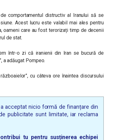
t de comportamentul distructiv al Iranului să se
siune. Acest lucru este valabil mai ales pentru
opa, oameni care au fost terorizați timp de decenii
ul de stat.
em într-o zi că iranienii din Iran se bucură de
ca”, a adăugat Pompeo.
ăzboaielor”, cu câteva ore înaintea discursului
u a acceptat nicio formă de finanțare din
e publicitate sunt limitate, iar reclama
ontribui tu pentru susținerea echipei