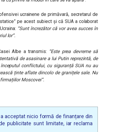
aofensivei ucrainene de primăvară, secretarul de
 statice” pe acest subiect și că SUA a colaborat
 Ucraina:
“Sunt încrezător că vor avea succes în
iul lor”.
 Casei Albe a transmis:
“Este prea devreme să
entativă de asasinare a lui Putin reprezintă, de
 începutul conflictului, cu siguranță SUA nu au
ească ținte aflate dincolo de granițele sale. Nu
firmațiilor Moscovei”.
u a acceptat nicio formă de finanțare din
e publicitate sunt limitate, iar reclama