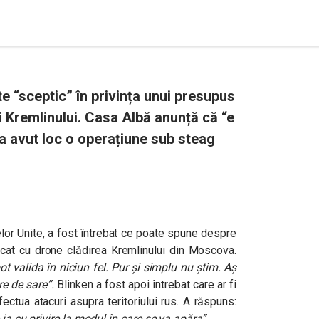
e “sceptic” în privința unui presupus
i Kremlinului. Casa Albă anunță că “e
 avut loc o operațiune sub steag
elor Unite, a fost întrebat ce poate spune despre
acat cu drone clădirea Kremlinului din Moscova.
t valida în niciun fel. Pur și simplu nu știm. Aș
re de sare”.
Blinken a fost apoi întrebat care ar fi
ectua atacuri asupra teritoriului rus. A răspuns:
 ia cu privire la modul în care se va apăra”
.