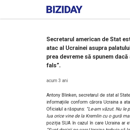
Secretarul american de Stat est
atac al Ucrainei asupra palatulu
prea devreme să spunem dacă a
fals”.
acum 3 ani
Antony Blinken, secretarul de stat al Stat
informațiile conform cărora Ucraina a at
Oficialul a răspuns:
“Le-am văzut. Nu le po
lua orice vine de la Kremlin cu o gură ma
poziția SUA în cazul în care Ucraina ar ef
“Sunt decizii pe care Ucraina trebuie să le