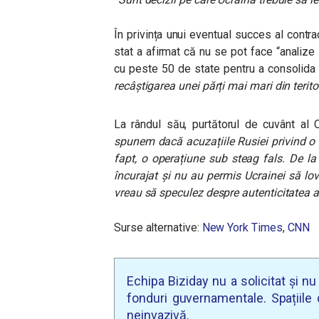
În privința unui eventual succes al contr
stat a afirmat că nu se pot face “analize
cu peste 50 de state pentru a consolida
recâștigarea unei părți mai mari din teritor
La rândul său, purtătorul de cuvânt al
spunem dacă acuzațiile Rusiei privind o t
fapt, o operațiune sub steag fals.
De la
încurajat și nu au permis Ucrainei să lov
vreau să speculez despre autenticitatea a
Surse alternative:
New York Times
,
CNN
Echipa Biziday nu a solicitat și n
fonduri guvernamentale. Spațiile d
neinvazivă.