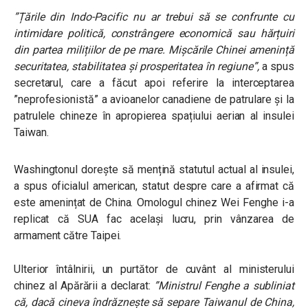
”Țările din Indo-Pacific nu ar trebui să se confrunte cu
intimidare politică, constrângere economică sau hărțuiri
din partea milițiilor de pe mare. Mișcările Chinei amenință
securitatea, stabilitatea și prosperitatea în regiune”,
a spus
secretarul, care a făcut apoi referire la interceptarea
”neprofesionistă” a avioanelor canadiene de patrulare și la
patrulele chineze în apropierea spațiului aerian al insulei
Taiwan.
Washingtonul dorește să mențină statutul actual al insulei,
a spus oficialul american, statut despre care a afirmat că
este amenințat de China. Omologul chinez Wei Fenghe i-a
replicat că SUA fac același lucru, prin vânzarea de
armament către Taipei.
Ulterior întâlnirii, un purtător de cuvânt al ministerului
chinez al Apărării a declarat:
”Ministrul Fenghe a subliniat
că, dacă cineva îndrăznește să separe Taiwanul de China,