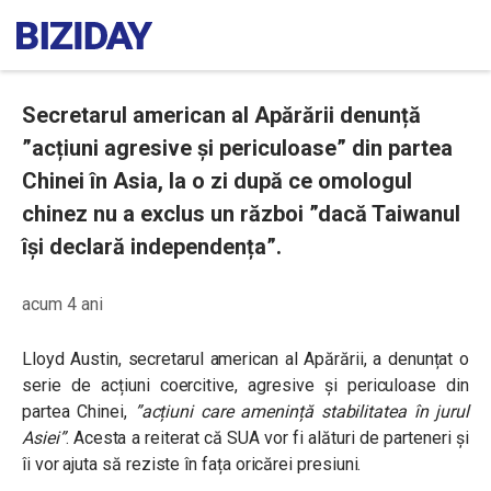
Secretarul american al Apărării denunță
”acțiuni agresive și periculoase” din partea
Chinei în Asia, la o zi după ce omologul
chinez nu a exclus un război ”dacă Taiwanul
își declară independența”.
acum 4 ani
Lloyd Austin, secretarul american al Apărării, a denunțat o
serie de acțiuni coercitive, agresive și periculoase din
partea Chinei,
”acțiuni care amenință stabilitatea în jurul
Asiei”
. Acesta a reiterat că SUA vor fi alături de parteneri și
îi vor ajuta să reziste în fața oricărei presiuni.