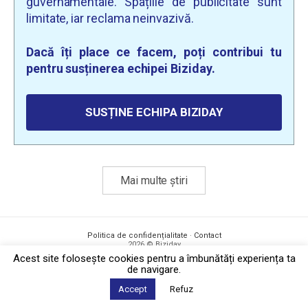
guvernamentale. Spațiile de publicitate sunt
limitate, iar reclama neinvazivă.
Dacă îți place ce facem, poți contribui tu
pentru susținerea echipei Biziday.
SUSȚINE ECHIPA BIZIDAY
Mai multe știri
Politica de confidențialitate
·
Contact
2026 © Biziday
Acest site foloseşte cookies pentru a îmbunătăți experiența ta
de navigare.
Accept
Refuz