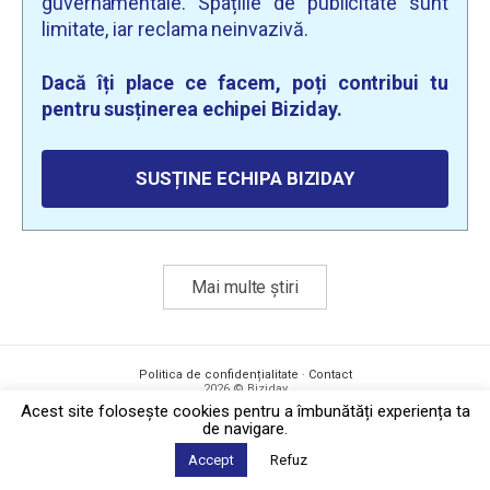
guvernamentale. Spațiile de publicitate sunt
limitate, iar reclama neinvazivă.
Dacă îți place ce facem, poți contribui tu
pentru susținerea echipei Biziday.
SUSȚINE ECHIPA BIZIDAY
Mai multe știri
Politica de confidențialitate
·
Contact
2026 © Biziday
Acest site foloseşte cookies pentru a îmbunătăți experiența ta
de navigare.
Accept
Refuz