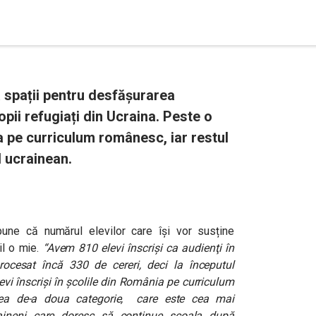
 spații pentru desfășurarea
opii refugiați din Ucraina. Peste o
a pe curriculum românesc, iar restul
 ucrainean.
pune că numărul elevilor care își vor susține
il o mie.
“
Avem 810 elevi înscrişi ca audienţi în
ocesat încă 330 de cereri, deci la începutul
vi înscrişi în şcolile din România pe curriculum
Cea de-a doua categorie, care este cea mai
aineni care doresc să continue şcoala după