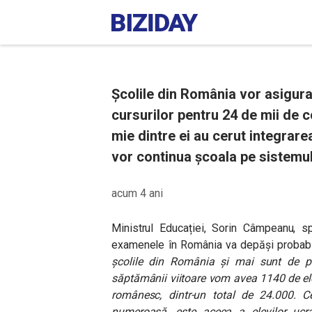
Școlile din România vor asigura
cursurilor pentru 24 de mii de c
mie dintre ei au cerut integrare
vor continua școala pe sistemul
acum 4 ani
Ministrul Educației, Sorin Câmpeanu, s
examenele în România va depăși probab
şcolile din România şi mai sunt de pr
săptămânii viitoare vom avea 1140 de ele
românesc, dintr-un total de 24.000. 
numeroasă, este aceea a elevilor ucr