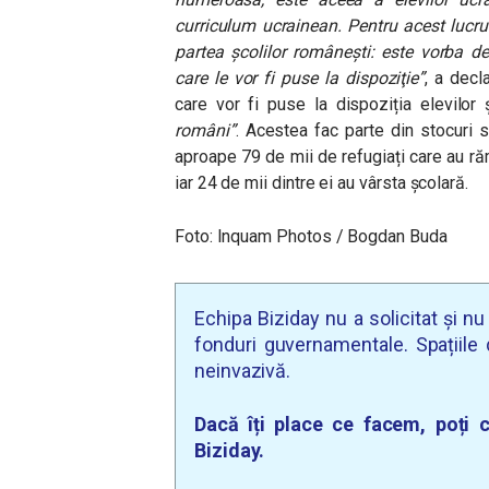
curriculum ucrainean. Pentru acest lucru 
partea şcolilor româneşti: este vorba d
care le vor fi puse la dispoziţie”
, a decl
care vor fi puse la dispoziția elevilor 
români”
. Acestea fac parte din stocuri s
aproape 79 de mii de refugiați care au ră
iar 24 de mii dintre ei au vârsta școlară.
Foto: Inquam Photos / Bogdan Buda
Echipa Biziday nu a solicitat și n
fonduri guvernamentale. Spațiile d
neinvazivă.
Dacă îți place ce facem, poți c
Biziday.