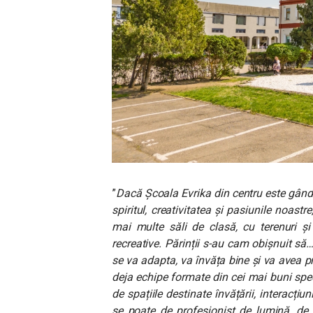
”
Dacă Școala Evrika din centru este gândi
spiritul, creativitatea și pasiunile noas
mai multe săli de clasă, cu terenuri și 
recreative. Părinții s-au cam obișnuit să
se va adapta, va învăța bine și va avea 
deja echipe formate din cei mai buni speci
de spațiile destinate învățării, interacțiu
se poate de profesionist de lumină, de 