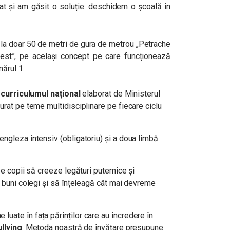
tat și am găsit o soluție: deschidem o școală în
 la doar 50 de metri de gura de metrou „Petrache
est”, pe același concept pe care funcționează
ărul 1.
n curriculumul național
elaborat de Ministerul
urat pe teme multidisciplinare pe fiecare ciclu
 engleza intensiv (obligatoriu) și a doua limbă
 pe copii să creeze legături puternice și
, buni colegi și să înțeleagă cât mai devreme
uate în fața părinților care au încredere în
ullying
. Metoda noastră de învățare presupune