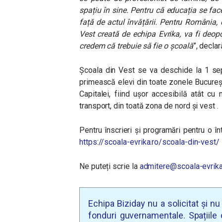
spațiu în sine. Pentru că educația se fa
față de actul învățării. Pentru România,
Vest creată de echipa Evrika, va fi deopot
credem că trebuie să fie o școală
”, decla
Școala din Vest se va deschide la 1 se
primească elevi din toate zonele Bucureșt
Capitalei, fiind ușor accesibilă atât cu
transport, din toată zona de nord și vest .
Pentru înscrieri și programări pentru o în
https://scoala-evrika.ro/scoala-din-vest/
Ne puteți scrie la
admitere@scoala-evrika
Echipa Biziday nu a solicitat și n
fonduri guvernamentale. Spațiile d