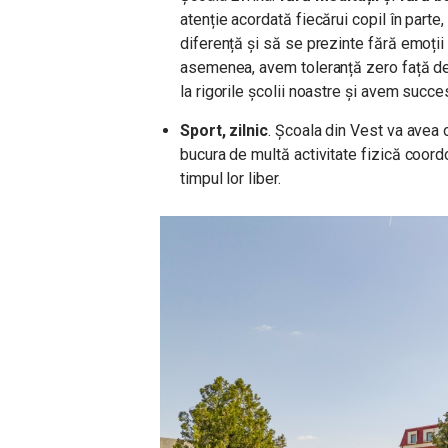
atenție acordată fiecărui copil în parte
diferență și să se prezinte fără emoții 
asemenea, avem toleranță zero față de
la rigorile școlii noastre și avem succes
Sport, zilnic
. Școala din Vest va avea 
bucura de multă activitate fizică coordo
timpul lor liber.