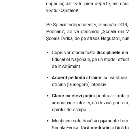
copiii lor, dar este prea departe, am cău
vestul Capitalei!
Pe Splaiul Independenței, la numărul 319,
Poenaru”, se va deschide „Școala din V
Școala Evrika, de pe strada Negustori, num
Copiii vor studia toate
disciplinele di
Educației Naționale, pe un model struct
de învățământ.
Accent pe limbi străine
: se va studia
străină (la alegere) intensiv.
Clase cu elevi puțini
, pentru a-i ajuta
armonioase între ei, să devină prieteni
spiritul de echipă.
Menținem cele două angajamente ferme l
Școala Evrika:
fără meditații
și
fără b