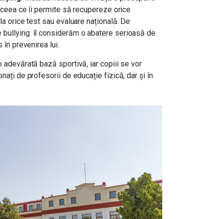
, ceea ce îi permite să recupereze orice
la orice test sau evaluare națională. De
 bullying: îl considerăm o abatere serioasă de
 în prevenirea lui.
o adevărată bază sportivă, iar copiii se vor
nați de profesorii de educație fizică, dar și în