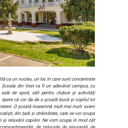
tă ca un nucleu, un loc în care sunt concentrate
tre, Școala din Vest va fi un adevărat campus, cu
sală de sport, săli pentru cluburi și activități
… spere că vor da de o școală bună și copilul lor
prieteni. O școală înseamnă mult mai mult: avem
aliști, din țară și străinătate, care se vor ocupa
nii și relaxării copiilor. Ne vom ocupa în mod cât
compartimentări, de măsurile de siguranță, de