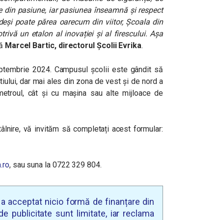
ce din pasiune, iar pasiunea înseamnă și respect
 deși poate părea oarecum din viitor, Școala din
rivă un etalon al inovației și al firescului. Așa
ră
Marcel Bartic, directorul Școlii Evrika
.
ptembrie 2024. Campusul școlii este gândit să
iului, dar mai ales din zona de vest și de nord a
 metroul, cât și cu mașina sau alte mijloace de
tâlnire, vă invităm să completați acest formular:
.ro
,
sau suna la 0722 329 804.
u a acceptat nicio formă de finanțare din
e publicitate sunt limitate, iar reclama