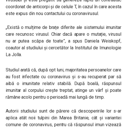
coordonat de anticorpi și de celule T, în cazul în care acesta
este expus din nou contactului cu coronavirusul.
„Există o mulțime de brațe diferite ale sistemului imunitar
care recunosc virusul. Chiar dacă apare o mutație, virusul
nu ar putea scăpa de toate”, a spus Daniela Weiskopf,
coautor al studiului și cercetător la Institutul de Imunologie
La Jolla.
Studiul arată că, după opt luni, majoritatea persoanelor care
au fost infectate cu coronavirus și s-au recuperat par să
aibă o imunitate relativ stabilă. După boală, răspunsul
imunitar al corpului crește treptat, atinge un vârf și poate
rămâne acolo pentru o perioadă mai lungă de timp.
Autorii studiului sunt de părere că descoperirile lor s-ar
aplica atât noii tulpini din Marea Britanie, cât și variantei
comune de coronavirus, pentru că răspunsul imun vizează