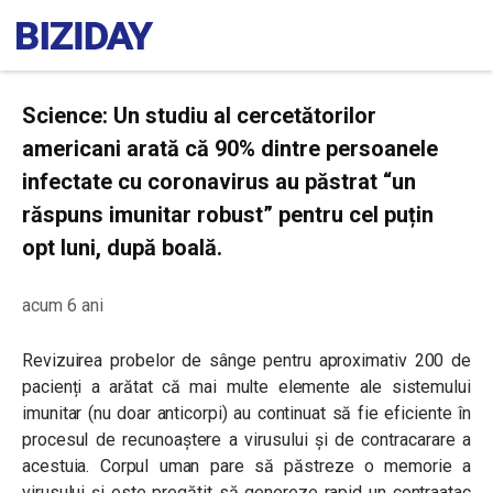
Science: Un studiu al cercetătorilor
americani arată că 90% dintre persoanele
infectate cu coronavirus au păstrat “un
răspuns imunitar robust” pentru cel puțin
opt luni, după boală.
acum 6 ani
Revizuirea probelor de sânge pentru aproximativ 200 de
pacienți a arătat că mai multe elemente ale sistemului
imunitar (nu doar anticorpi) au continuat să fie eficiente în
procesul de recunoaștere a virusului și de contracarare a
acestuia. Corpul uman pare să păstreze o memorie a
virusului și este pregătit să genereze rapid un contraatac