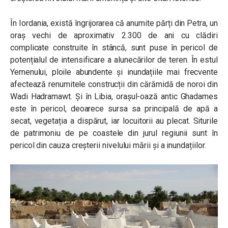
În Iordania, există îngrijorarea că anumite părți din Petra, un
oraș vechi de aproximativ 2.300 de ani cu clădiri
complicate construite în stâncă, sunt puse în pericol de
potențialul de intensificare a alunecărilor de teren.
În estul
Yemenului, ploile abundente și inundațiile mai frecvente
afectează renumitele construcții din cărămidă de noroi din
Wadi Hadramawt.
Și în Libia, orașul-oază antic Ghadames
este în pericol, deoarece sursa sa principală de apă a
secat, vegetația a dispărut, iar locuitorii au plecat. Siturile
de patrimoniu de pe coastele din jurul regiunii sunt în
pericol din cauza creșterii nivelului mării și a inundațiilor.