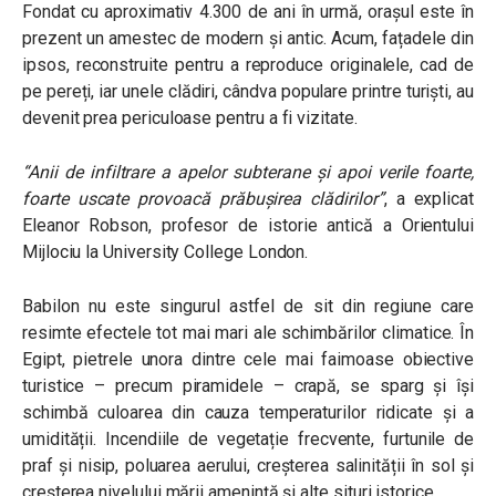
Fondat cu aproximativ 4.300 de ani în urmă, orașul este în
prezent un amestec de modern și antic. Acum, fațadele din
ipsos, reconstruite pentru a reproduce originalele, cad de
pe pereți, iar unele clădiri, cândva populare printre turiști, au
devenit prea periculoase pentru a fi vizitate.
“
Anii de infiltrare a apelor subterane și apoi verile foarte,
foarte uscate provoacă prăbușirea clădirilor
”
, a explicat
Eleanor Robson, profesor de istorie antică a Orientului
Mijlociu la University College London.
Babilon nu este singurul astfel de sit din regiune care
resimte efectele tot mai mari ale schimbărilor climatice. În
Egipt, pietrele unora dintre cele mai faimoase obiective
turistice – precum piramidele – crapă, se sparg și își
schimbă culoarea din cauza temperaturilor ridicate și a
umidității. Incendiile de vegetație frecvente, furtunile de
praf și nisip, poluarea aerului, creșterea salinității în sol și
creșterea nivelului mării amenință și alte situri istorice.