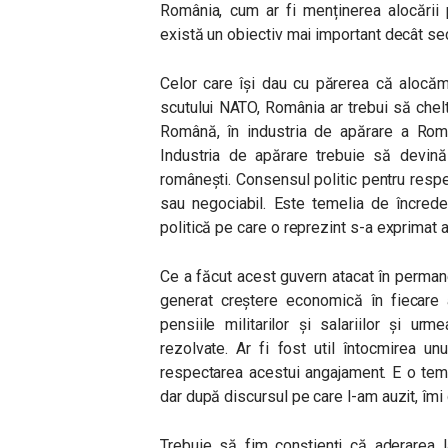
România, cum ar fi menținerea alocării
există un obiectiv mai important decât se
Celor care își dau cu părerea că alocăm
scutului NATO, România ar trebui să chel
Română, în industria de apărare a Româ
Industria de apărare trebuie să devin
românești. Consensul politic pentru resp
sau negociabil. Este temelia de încreder
politică pe care o reprezint s-a exprimat atâ
Ce a făcut acest guvern atacat în permanenț
generat creștere economică în fiecare 
pensiile militarilor și salariilor și u
rezolvate. Ar fi fost util întocmirea un
respectarea acestui angajament. E o temă
dar după discursul pe care l-am auzit, îmi
Trebuie să fim conștienți că aderarea l