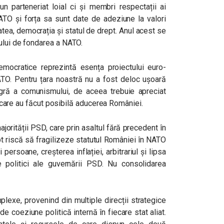
un parteneriat loial ci și membri respectații ai
NATO și forța sa sunt date de adeziune la valori
atea, democrația și statul de drept. Anul acest se
ului de fondarea a NATO.
democratice reprezintă esența proiectului euro-
NATO. Pentru țara noastră nu a fost deloc ușoară
ră a comunismului, de aceea trebuie apreciat
i, care au făcut posibilă aducerea României.
jorității PSD, care prin asaltul fără precedent în
ept riscă să fragilizeze statutul României în NATO
 persoane, creșterea inflației, arbitrariul și lipsa
 politici ale guvernării PSD. Nu consolidarea
lexe, provenind din multiple direcții strategice
 coeziune politică internă în fiecare stat aliat.