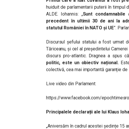
Primul care a luat cuvântul a fost pr
huiduit de parlamentarii puterii în timpul
ALDE. Iohannis: „
Sunt condamnabile ac
precedent în ultimii 30 de ani la ad
statutul României în NATO și UE
”.
Parlam
Discursul șefului statului a fost urmat 
Tăriceanu, și cel al președintelui Camerei
discurs pro-atlantic. Dragnea a spus că
politic, este un obiectiv național.
Este
colectivă, cea mai importantă garanție de 
Live video din Parlament:
https://www.facebook.com/epochtimes
Principalele declarații ale lui Klaus Ioh
„Aniversăm în cadrul acestei ședințe 15 a