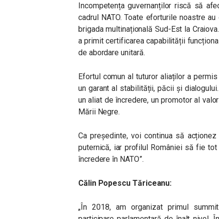
Incompetența guvernanților riscă să afec
cadrul NATO. Toate eforturile noastre au 
brigada multinațională Sud-Est la Craiov
a primit certificarea capabilității funcțio
de abordare unitară.
Efortul comun al tuturor aliaților a perm
un garant al stabilității, păcii și dialogu
un aliat de încredere, un promotor al valor
Mării Negre.
Ca președinte, voi continua să acționez
puternică, iar profilul României să fie to
încredere în NATO”.
Călin Popescu Tăriceanu:
„În 2018, am organizat primul summit 
participare parlamentară de înalt nivel. 