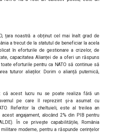
O, țara noastră a obținut cel mai înalt grad de
nia a trecut de la statutul de beneficiar la acela
icat în eforturile de gestionare a crizelor, de
itate, capacitatea Alianței de a oferi un răspuns
 toate eforturile pentru ca NATO să continue să
ea tuturor aliaților. Dorim o alianță puternică,
t că acest lucru nu se poate realiza fără un
 Guvernul pe care îl reprezint și-a asumat cu
ATO. Referitor la cheltuieli, este al treilea an
e acest angajament, alocând 2% din PIB pentru
DE). În ce privește capabilitățile, România
militare moderne, pentru a răspunde cerințelor