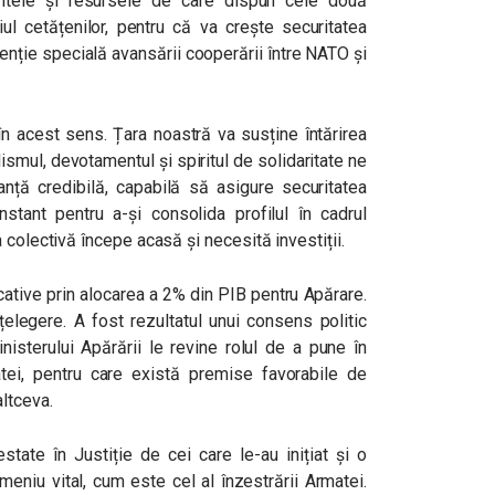
tele și resursele de care dispun cele două
ciul cetățenilor, pentru că va crește securitatea
enție specială avansării cooperării între NATO și
în acest sens. Țara noastră va susține întărirea
lismul, devotamentul și spiritul de solidaritate ne
ță credibilă, capabilă să asigure securitatea
nstant pentru a-și consolida profilul în cadrul
 colectivă începe acasă și necesită investiții.
icative prin alocarea a 2% din PIB pentru Apărare.
țelegere. A fost rezultatul unui consens politic
inisterului Apărării le revine rolul de a pune în
tei, pentru care există premise favorabile de
ltceva.
state în Justiție de cei care le-au inițiat și o
eniu vital, cum este cel al înzestrării Armatei.