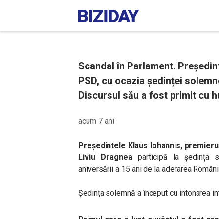
Scandal în Parlament. Președint
PSD, cu ocazia ședinței solemne
Discursul său a fost primit cu hu
acum 7 ani
Președintele Klaus Iohannis, premierul
Liviu Dragnea
participă la ședința 
aniversării a 15 ani de la aderarea Românie
Ședința solemnă a început cu intonarea im