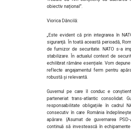
obiectiv național”.
Viorica Dăncilă:
„Este evident că prin integrarea în NAT
siguranță. În toată această perioadă, Româ
de furnizor de securitate. NATO s-a impl
stabilizare. În actualul context de secur
echilibrat rămâne esențiale. Vom depune
reflecte angajamentul ferm pentru apărar
robustă și relevantă.
Guvernul pe care îl conduc e conștien
parteneriat trans-atlantic consolidat.
responsabilitate obligațiile în cadrul N
consecutiv în care România îndeplineșt
apărare. (Asumat de guvernarea PSD-AL
continuă să investească în echipamente 