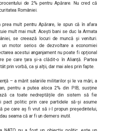
 procentului de 2% pentru Apărare. Nu cred că
curitatea României.
 prea mult pentru Apărare, le spun că în afara
tuie mult mai mult. Acești bani se duc la Armata
niei, se creează locuri de muncă și venituri.
ă un motor serios de dezvoltare a economiei
ectarea acestui anganjament nu poate fi opțional
e pe care țara și-a clădit-o în Alianță. Partea
t prin vorbă, ca și alții, dar mai ales prin fapte.
ă – a mărit salariile militarilor și le va mări, a
an, pentru a putea aloca 2% din PIB, susține
rmează ca toate nedreptățile din sistem să fie
ui pact politic prin care partidele să-și asume
 pe care aș fi vrut să i-l propun președintelui,
 dau seama că ar fi un demers inutil.
a NATO nu a fost un obiectiv politic, este un