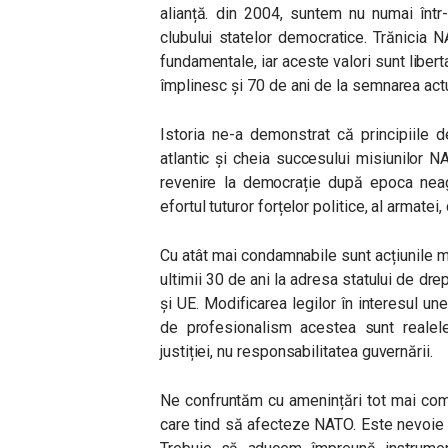
alianță. din 2004, suntem nu numai într-
clubului statelor democratice. Trănicia 
fundamentale, iar aceste valori sunt libert
împlinesc și 70 de ani de la semnarea act
Istoria ne-a demonstrat că principiile 
atlantic și cheia succesului misiunilor 
revenire la democrație după epoca neag
efortul tuturor forțelor politice, al armate
Cu atât mai condamnabile sunt acțiunile ma
ultimii 30 de ani la adresa statului de dr
și UE. Modificarea legilor în interesul unei
de profesionalism acestea sunt realele
justiției, nu responsabilitatea guvernării.
Ne confruntăm cu amenințări tot mai comp
care tind să afecteze NATO. Este nevoie de