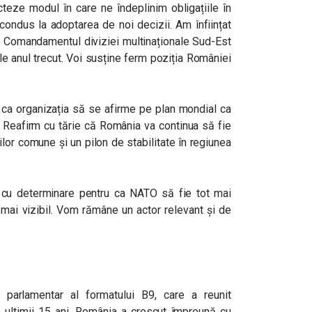
teze modul în care ne îndeplinim obligațiile în
condus la adoptarea de noi decizii. Am înființat
a. Comandamentul diviziei multinaționale Sud-Est
nale anul trecut. Voi susține ferm poziția României
is ca organizația să se afirme pe plan mondial ca
lui. Reafirm cu tărie că România va continua să fie
ilor comune și un pilon de stabilitate în regiunea
 cu determinare pentru ca NATO să fie tot mai
t mai vizibil. Vom rămâne un actor relevant și de
parlamentar al formatului B9, care a reunit
În ultimii 15 ani, România a crescut împreună cu