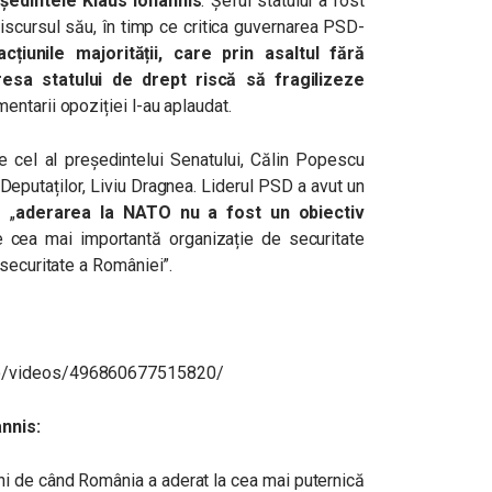
eședintele Klaus Iohannis
. Șeful statului a fost
 discursul său, în timp ce critica guvernarea PSD-
țiunile majorității, care prin asaltul fără
resa statului de drept riscă să fragilizeze
entarii opoziției l-au aplaudat.
de cel al președintelui Senatului, Călin Popescu
 Deputaților, Liviu Dragnea. Liderul PSD a avut un
 „
aderarea la NATO nu a fost un obiectiv
 cea mai importantă organizație de securitate
securitate a României”.
ro/videos/496860677515820/
annis:
ni de când România a aderat la cea mai puternică