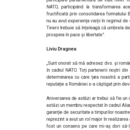
NATO, participând la transformarea ac
fructificată prin consolidarea formatului 
nu au avut experiența vieții în regimul de d
Tinerii trebuie să înțeleagă că umbrela d
prospera în pace și libertate”.
Liviu Dragnea
:
„Sunt onorat să mă adresez dvs. și român
în cadrul NATO. Toți partenerii noștri din
determinarea cu care țara noastră a parti
reputație a României s-a câștigat prin devot
Aniversarea de astăzi ar trebui să fie un 
astăzi un membru respectat în cadrul Alia
garanție de securitate a timpurilor noastre
reprezint a avut un rol major în realizare
fost un consens pe care mi-aș dori să-l