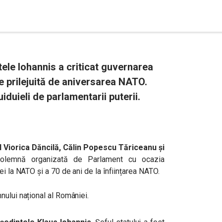
ele Iohannis a criticat guvernarea
 prilejuită de aniversarea NATO.
iduieli de parlamentarii puterii.
 Viorica Dăncilă, Călin Popescu Tăriceanu și
solemnă organizată de Parlament cu ocazia
i la NATO și a 70 de ani de la înființarea NATO.
nului național al României.