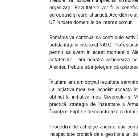
Trebuie să aducem împreună instrumen
organizații. Rezultatele vor fi în benefi
europeană și euro-atlantică. Acordăm o at
UE în toate domeniile de interes comun.
România va continua să contribuie activ 
solidarității în interiorul NATO. Profesiona
permit să avem în acest moment o Alian
cetățenilor. Țara noastră acționează co
Alianței. Trebuie să înțelegem că apărarea
În ultimii ani, am obținut rezultate semnif
La inițiativa mea s-a încheiat această în
obținut la inițiativa mea. Guvernului și M
practică strategia de înzestrare a Arma
finanțare. Faptele demonstrează cu totul a
Proceduri de achiziție anulate sau conte
incapacitate cronică de a gestiona un dom