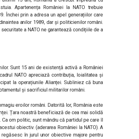
estuia. Apartenența României la NATO trebuie
B9. Închei prin a adresa un apel generațiilor care
inaintea anilor 1989, dar și politicienilor români.
e securitate a NATO ne garantează condițiile de a
ilor. Sunt 15 ani de existență activă a României
 cadrul NATO apreciază contribuția, loialitatea și
cipat la operațiunile Alianței. Subliniez că buna
amentul și sacrificiul militarilor români.
omagiu eroilor români. Datorită lor, România este
nței. Țara noastră beneficiază de cea mai solidă
. Ca om politic, sunt mândru că partidul pe care îl
a acestui obiectiv. (aderarea României la NATO). A
 regăsesc în jurul unor obiective majore pentru