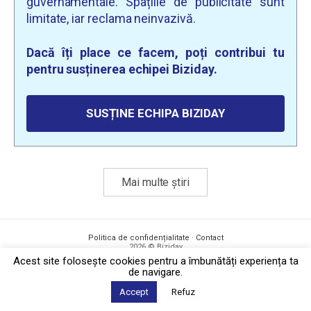
guvernamentale. Spațiile de publicitate sunt
limitate, iar reclama neinvazivă.
Dacă îți place ce facem, poți contribui tu
pentru susținerea echipei Biziday.
SUSȚINE ECHIPA BIZIDAY
Mai multe știri
Politica de confidențialitate
·
Contact
2026 © Biziday
Acest site foloseşte cookies pentru a îmbunătăți experiența ta
de navigare.
Accept
Refuz