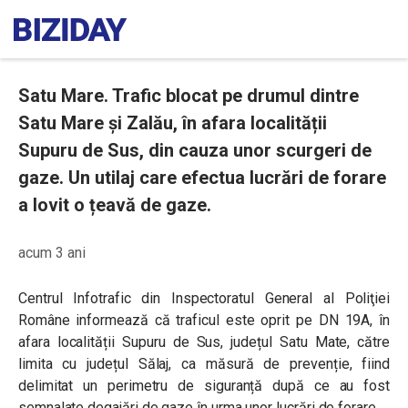
Satu Mare. Trafic blocat pe drumul dintre
Satu Mare și Zalău, în afara localității
Supuru de Sus, din cauza unor scurgeri de
gaze. Un utilaj care efectua lucrări de forare
a lovit o țeavă de gaze.
acum 3 ani
Centrul Infotrafic din Inspectoratul General al Poliţiei
Române informează că traficul este oprit pe DN 19A, în
afara localității Supuru de Sus, județul Satu Mate, către
limita cu județul Sălaj, ca măsură de prevenție, fiind
delimitat un perimetru de siguranță după ce au fost
semnalate degajări de gaze în urma unor lucrări de forare.