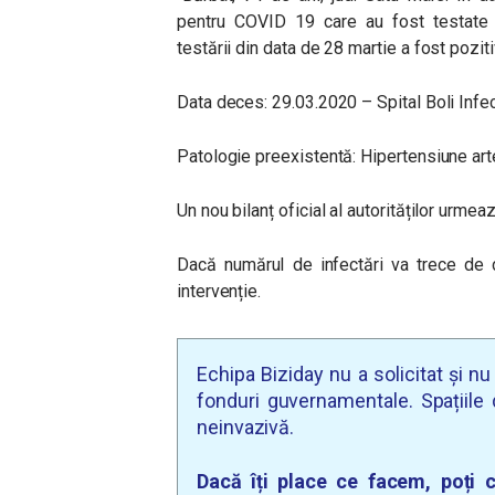
pentru COVID 19 care au fost testate la
testării din data de 28 martie a fost poziti
Data deces: 29.03.2020 – Spital Boli Infe
Patologie preexistentă: Hipertensiune arter
Un nou bilanț oficial al autorităților urmea
Dacă numărul de infectări va trece de 
intervenție.
Echipa Biziday nu a solicitat și n
fonduri guvernamentale. Spațiile d
neinvazivă.
Dacă îți place ce facem, poți c