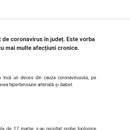
 de coronavirus în județ. Este vorba
cu mai multe afecțiuni cronice.
 încă un deces din cauza coronavirusului, pe
avea hipertensiune arterială și diabet.
data de 27 martie s-au recoltat probe biologice