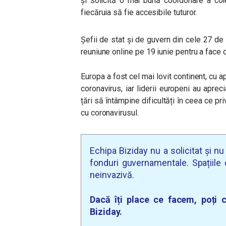
și solicită o mai bună coordonare a colec
fiecăruia să fie accesibile tuturor.
Șefii de stat și de guvern din cele 27 
reuniune online pe 19 iunie pentru a face 
Europa a fost cel mai lovit continent, cu
coronavirus, iar liderii europeni au apre
țări să întâmpine dificultăți în ceea ce 
cu coronavirusul.
Echipa Biziday nu a solicitat și n
fonduri guvernamentale. Spațiile d
neinvazivă.
Dacă îți place ce facem, poți c
Biziday.