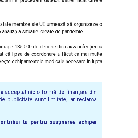
tării și procesării datelor, astfel încât cifrele
de state membre ale UE urmează să organizeze o
o analiză a situației create de pandemie.
 aproape 185.000 de decese din cauza infecției cu
ciat că lipsa de coordonare a făcut ca mai multe
privește echipamentele medicale necesare în lupta
u a acceptat nicio formă de finanțare din
e publicitate sunt limitate, iar reclama
ontribui tu pentru susținerea echipei