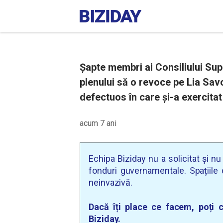
Șapte membri ai Consiliului Supe
plenului să o revoce pe Lia Sa
defectuos în care și-a exercitat 
acum 7 ani
Echipa Biziday nu a solicitat și n
fonduri guvernamentale. Spațiile d
neinvazivă.
Dacă îți place ce facem, poți c
Biziday.