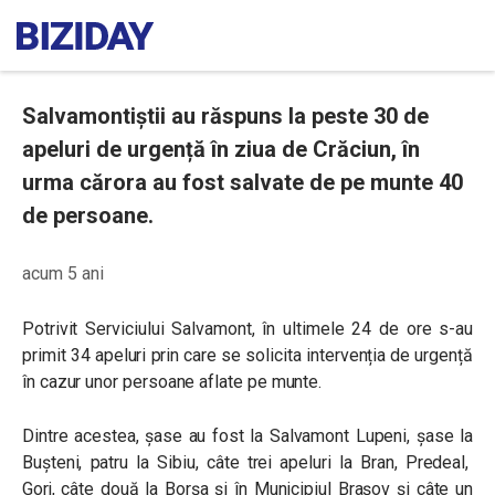
Salvamontiștii au răspuns la peste 30 de
apeluri de urgență în ziua de Crăciun, în
urma cărora au fost salvate de pe munte 40
de persoane.
acum 5 ani
Potrivit Serviciului Salvamont, în ultimele 24 de ore
s-au
primit 34 apeluri prin care se solicita intervenția de urgență
în cazur unor persoane aflate pe munte.
Dintre acestea, șase au fost la Salvamont Lupeni, șase la
Bușteni, patru la Sibiu, câte trei apeluri la Bran, Predeal,
Gorj, câte două la Borşa şi în Municipiul Braşov şi câte un