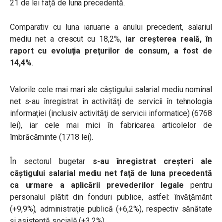
21 de lei față de luna precedentă.
Comparativ cu luna ianuarie a anului precedent, salariul
mediu net a crescut cu 18,2%,
iar creşterea reală, în
raport cu evoluţia preţurilor de consum, a fost de
14,4%
.
Valorile cele mai mari ale câştigului salarial mediu nominal
net s-au înregistrat în activităţi de servicii în tehnologia
informaţiei (inclusiv activităţi de servicii informatice) (6768
lei), iar cele mai mici în fabricarea articolelor de
îmbrăcăminte (1718 lei).
În sectorul bugetar
s-au înregistrat creşteri ale
câştigului salarial mediu net faţă de luna precedentă
ca urmare a aplicării prevederilor legale
pentru
personalul plătit din fonduri publice, astfel: învăţământ
(+9,9%), administraţie publică (+6,2%), respectiv sănătate
şi asistenţă socială (+3,2%).