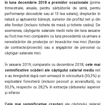
în luna decembrie 2018 a premiilor ocazionale
(prime
trimestriale, anuale, pentru sărbătorile de iarnă, pentru
performanţe deosebite sau al 13-lea salariu), drepturilor în
natură şi ajutoarelor băneşti, sumelor din profitul net şi din
alte fonduri (inclusiv tichete de masă şi tichete cadou). De
asemenea, câştigurile salariale medii nete din luna ianuarie
au fost mai mici comparativ cu luna precedentă ca urmare a
nerealizărilor de producţie ori încasărilor mai mici (funcţie
de contracte/proiecte) sau a angajărilor de personal cu
câştiguri salariale mici.
În ianuarie 2019, comparativ cu decembrie 2018,
c
ele mai
semnificative scăderi ale câştigului salarial mediu
net
s-au înregistrat după cum urmează în silvicultură (30,3%) şi
exploatare forestieră (inclusiv pescuit şi acvacultură), cu
30,3%, respectiv cu 28,2% în extracţia cărbunelui superior
şi inferior.
Cele mai semnificative creşteri
ale câştigului salarial