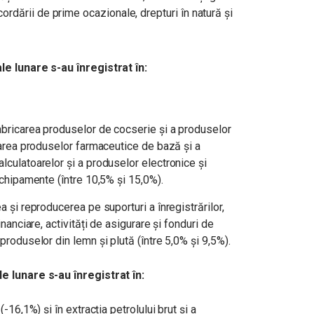
ordării de prime ocazionale, drepturi în natură și
le lunare s-au înregistrat în:
fabricarea produselor de cocserie şi a produselor
icarea produselor farmaceutice de bază şi a
alculatoarelor şi a produselor electronice şi
 echipamente (între 10,5% și 15,0%).
a şi reproducerea pe suporturi a înregistrărilor,
inanciare, activități de asigurare și fonduri de
 produselor din lemn şi plută (între 5,0% și 9,5%).
e lunare s-au înregistrat în:
(-16,1%) și în extracția petrolului brut și a