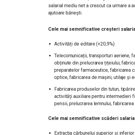
salarial mediu net a crescut ca urmare a ac
ajutoare bănești.
Cele mai semnificative creșteri salaria
Activități de editare (+20,9%).
Telecomunicații, transporturi aeriene, 
obținute din prelucrarea țițeiului, fabr
preparatelor farmaceutice, fabricarea c
optice, fabricarea de maşini, utilaje şi
Fabricarea produselor din tutun, tipărire
activități auxiliare pentru intermedieri f
pensii, prelucrarea lemnului, fabricarea
Cele mai semnificative scăderi salarial
Extracția cărbunelui superior și inferior 