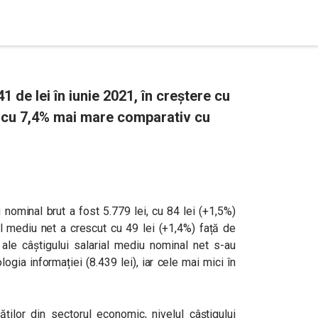
1 de lei în iunie 2021, în creștere cu
i cu 7,4% mai mare comparativ cu
u nominal brut a fost 5.779 lei, cu 84 lei (+1,5%)
l mediu net a crescut cu 49 lei (+1,4%) față de
 ale câștigului salarial mediu nominal net s-au
ologia informației (8.439 lei), iar cele mai mici în
tăților din sectorul economic, nivelul câștigului