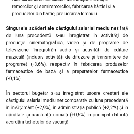
remorcilor şi semiremorcilor, fabricarea hârtiei şi a
produselor din hârtie, prelucrarea lemnulu.
Singurele scăderi ale câştigului salarial mediu net
faţă
de luna precedentă s-au înregistrat în activităţi de
producţie cinematografică, video şi de programe de
televiziune, înregistrări audio şi activităţi de editare
muzicală (inclusiv activităţi de difuzare şi transmitere de
programe) (-3,6%), respectiv în fabricarea produselor
farmaceutice de bază şi a preparatelor farmaceutice
(-0,1%).
În sectorul bugetar s-au înregistrat ușoare creşteri ale
câştigului salarial mediu net comparativ cu luna precedentă
în învăţământ (+2,9%), ȋn administraţia publică (+2,2%) și în
sănătate și asistență socială (+0,6%) în principal datorită
acordării tichetelor de vacanță.