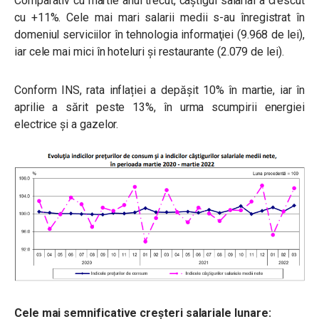
Comparativ cu martie anul trecut, câștigul salarial a crescut
cu +11%. Cele mai mari salarii medii s-au înregistrat în
domeniul serviciilor în tehnologia informaţiei (9.968 de lei),
iar cele mai mici în hoteluri şi restaurante (2.079 de lei).
Conform INS, rata inflației a depășit 10% în martie, iar în
aprilie a sărit peste 13%, în urma scumpirii energiei
electrice și a gazelor.
Cele mai semnificative creșteri salariale lunare: