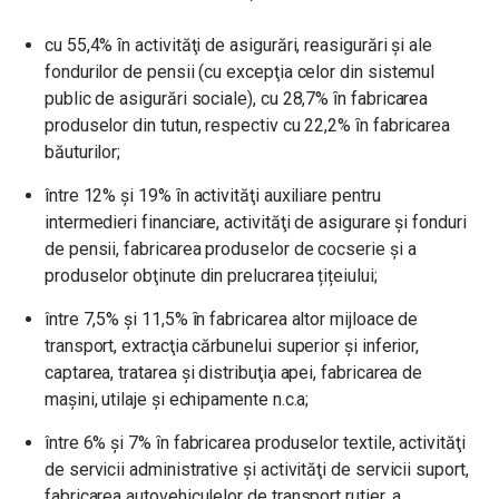
cu 55,4% ȋn activităţi de asigurări, reasigurări şi ale
fondurilor de pensii (cu excepţia celor din sistemul
public de asigurări sociale), cu 28,7% ȋn fabricarea
produselor din tutun, respectiv cu 22,2% ȋn fabricarea
băuturilor;
între 12% și 19% ȋn activităţi auxiliare pentru
intermedieri financiare, activităţi de asigurare şi fonduri
de pensii, fabricarea produselor de cocserie şi a
produselor obţinute din prelucrarea țițeiului;
între 7,5% și 11,5% ȋn fabricarea altor mijloace de
transport, extracţia cărbunelui superior şi inferior,
captarea, tratarea şi distribuţia apei, fabricarea de
maşini, utilaje şi echipamente n.c.a;
între 6% și 7% ȋn fabricarea produselor textile, activităţi
de servicii administrative şi activităţi de servicii suport,
fabricarea autovehiculelor de transport rutier, a