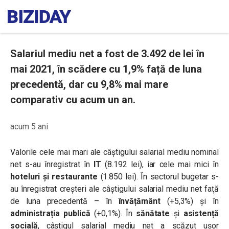
Salariul mediu net a fost de 3.492 de lei în
mai 2021, în scădere cu 1,9% față de luna
precedentă, dar cu 9,8% mai mare
comparativ cu acum un an.
acum 5 ani
Valorile cele mai mari ale câștigului salarial mediu nominal
net s-au înregistrat în
IT
(8.192 lei), iar cele mai mici în
hoteluri şi restaurante
(1.850 lei). În sectorul bugetar s-
au înregistrat creșteri ale câştigului salarial mediu net faţă
de luna precedentă – în
învățământ
(+5,3%) și în
administrația publică
(+0,1%). În
sănătate
şi
asistență
socială
, câștigul salarial mediu net a scăzut ușor